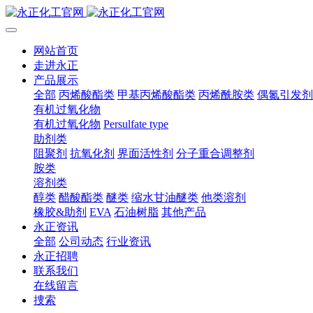
网站首页
走进永正
产品展示
全部
丙烯酸酯类
甲基丙烯酸酯类
丙烯酰胺类
偶氮引发剂
有机过氧化物
有机过氧化物
Persulfate type
助剂类
阻聚剂
抗氧化剂
界面活性剂
分子重合调整剂
胺类
溶剂类
醇类
醋酸酯类
醚类
缩水甘油醚类
他类溶剂
橡胶&助剂
EVA
石油树脂
其他产品
永正资讯
全部
公司动态
行业资讯
永正招聘
联系我们
在线留言
捜索