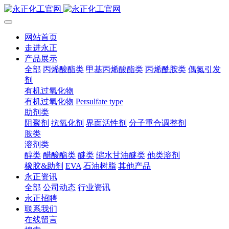
网站首页
走进永正
产品展示
全部
丙烯酸酯类
甲基丙烯酸酯类
丙烯酰胺类
偶氮引发
剂
有机过氧化物
有机过氧化物
Persulfate type
助剂类
阻聚剂
抗氧化剂
界面活性剂
分子重合调整剂
胺类
溶剂类
醇类
醋酸酯类
醚类
缩水甘油醚类
他类溶剂
橡胶&助剂
EVA
石油树脂
其他产品
永正资讯
全部
公司动态
行业资讯
永正招聘
联系我们
在线留言