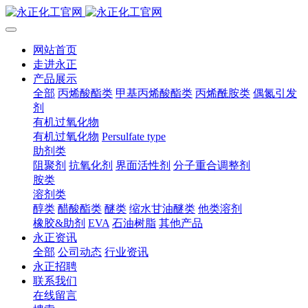
网站首页
走进永正
产品展示
全部
丙烯酸酯类
甲基丙烯酸酯类
丙烯酰胺类
偶氮引发
剂
有机过氧化物
有机过氧化物
Persulfate type
助剂类
阻聚剂
抗氧化剂
界面活性剂
分子重合调整剂
胺类
溶剂类
醇类
醋酸酯类
醚类
缩水甘油醚类
他类溶剂
橡胶&助剂
EVA
石油树脂
其他产品
永正资讯
全部
公司动态
行业资讯
永正招聘
联系我们
在线留言