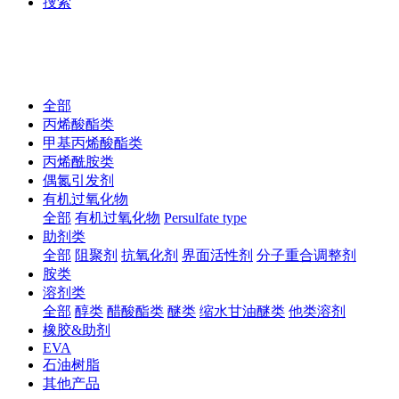
捜索
全部
丙烯酸酯类
甲基丙烯酸酯类
丙烯酰胺类
偶氮引发剂
有机过氧化物
全部
有机过氧化物
Persulfate type
助剂类
全部
阻聚剂
抗氧化剂
界面活性剂
分子重合调整剂
胺类
溶剂类
全部
醇类
醋酸酯类
醚类
缩水甘油醚类
他类溶剂
橡胶&助剂
EVA
石油树脂
其他产品