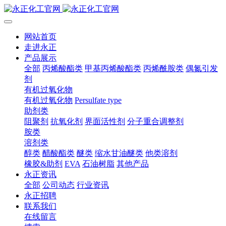
网站首页
走进永正
产品展示
全部
丙烯酸酯类
甲基丙烯酸酯类
丙烯酰胺类
偶氮引发
剂
有机过氧化物
有机过氧化物
Persulfate type
助剂类
阻聚剂
抗氧化剂
界面活性剂
分子重合调整剂
胺类
溶剂类
醇类
醋酸酯类
醚类
缩水甘油醚类
他类溶剂
橡胶&助剂
EVA
石油树脂
其他产品
永正资讯
全部
公司动态
行业资讯
永正招聘
联系我们
在线留言