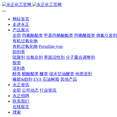
网站首页
走进永正
产品展示
全部
丙烯酸酯类
甲基丙烯酸酯类
丙烯酰胺类
偶氮引发剂
有机过氧化物
有机过氧化物
Persulfate type
助剂类
阻聚剂
抗氧化剂
界面活性剂
分子重合调整剂
胺类
溶剂类
醇类
醋酸酯类
醚类
缩水甘油醚类
他类溶剂
橡胶&助剂
EVA
石油树脂
其他产品
永正资讯
全部
公司动态
行业资讯
永正招聘
联系我们
在线留言
捜索