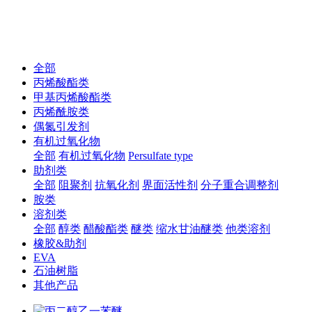
全部
丙烯酸酯类
甲基丙烯酸酯类
丙烯酰胺类
偶氮引发剂
有机过氧化物
全部
有机过氧化物
Persulfate type
助剂类
全部
阻聚剂
抗氧化剂
界面活性剂
分子重合调整剂
胺类
溶剂类
全部
醇类
醋酸酯类
醚类
缩水甘油醚类
他类溶剂
橡胶&助剂
EVA
石油树脂
其他产品