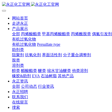
网站首页
走进永正
产品展示
全部
丙烯酸酯类
甲基丙烯酸酯类
丙烯酰胺类
偶氮引发剂
有机过氧化物
有机过氧化物
Persulfate type
助剂类
阻聚剂
抗氧化剂
界面活性剂
分子重合调整剂
胺类
溶剂类
醇类
醋酸酯类
醚类
缩水甘油醚类
他类溶剂
橡胶&助剂
EVA
石油树脂
其他产品
永正资讯
全部
公司动态
行业资讯
永正招聘
联系我们
在线留言
捜索