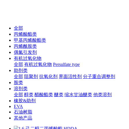
全部
丙烯酸酯类
甲基丙烯酸酯类
丙烯酰胺类
偶氮引发剂
有机过氧化物
全部
有机过氧化物
Persulfate type
助剂类
全部
阻聚剂
抗氧化剂
界面活性剂
分子重合调整剂
胺类
溶剂类
全部
醇类
醋酸酯类
醚类
缩水甘油醚类
他类溶剂
橡胶&助剂
EVA
石油树脂
其他产品